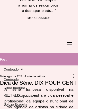
arrumar os escombros,
e destapar o céu..."
​Mário Benedetti
Post
Conteúdo
6 de ago. de 2021
1 min de leitura
Conteúdo
Dica de Série: DIX POUR CENT
Olhar maduro
A série francesa disponível na 
NETFLIX acompanha a vida pessoal e 
Maduras na passarela
profissional da equipe disfuncional de 
Beleza Esperta
uma agência de artistas na cidade de 