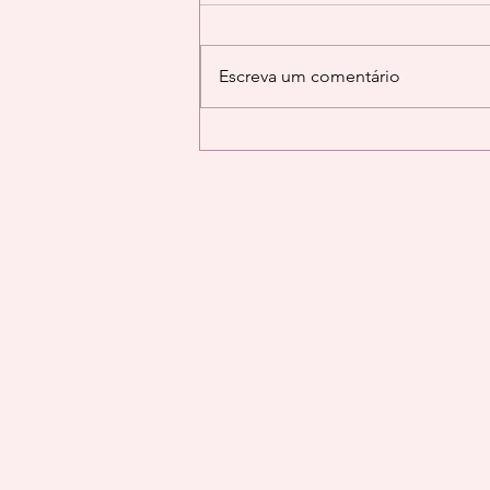
Escreva um comentário
EVENTO MÊS
JANEIRO/2023