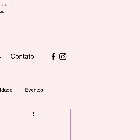
céu..."
tti
s
Contato
idade
Eventos