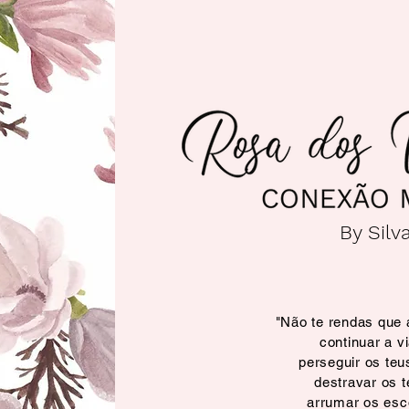
By Silv
"Não te rendas que a
continuar a v
perseguir os teu
destravar os 
arrumar os es