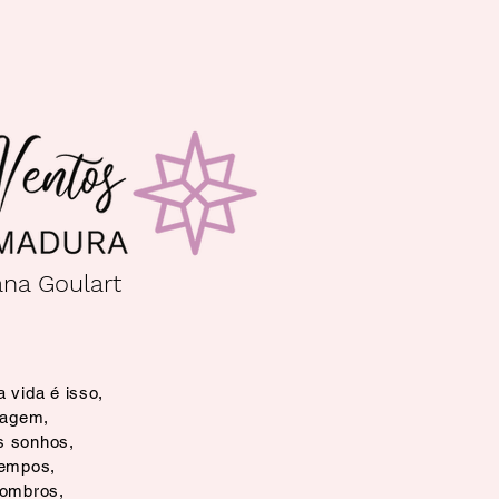
ana Goulart
 vida é isso,
iagem,
s sonhos,
tempos,
combros,